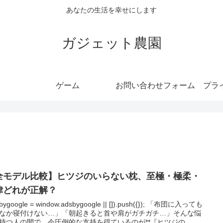
あなたの生活を幸せにします
ガジェット農園
ゲーム
お問い合わせフォーム
プラ
全モデル比較】ヒツジのいらない枕、至極・極柔・
律どれが正解？
sbygoogle = window.adsbygoogle || []).push({}); 「布団に入っても
なか寝付けない…」「朝起きると首や肩がガチガチ…」そんな悩
持つ人の間で、今圧倒的な支持を得ているのが**『ヒツジの...