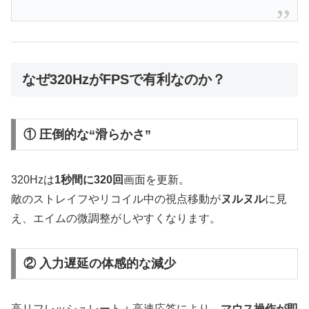
なぜ320HzがFPSで有利なのか？
① 圧倒的な“滑らかさ”
320Hzは
1秒間に320回
画面を更新。
敵のストレイフやリコイル中の視点移動が
ヌルヌル
に見
え、エイムの微調整がしやすくなります。
② 入力遅延の体感的な減少
高リフレッシュレート＋高速応答により、
マウス操作が即