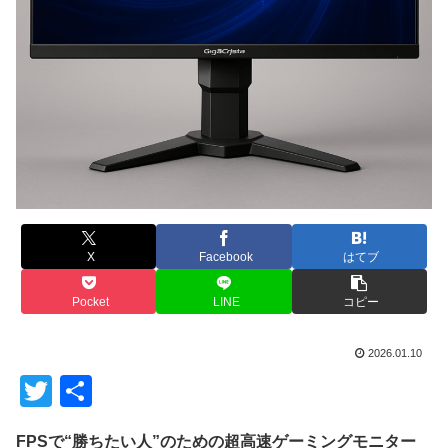
X
Facebook
はてブ
Pocket
LINE
コピー
2026.01.10
T
共
wi
有
FPSで“勝ちたい人”のための超高速ゲーミングモニター