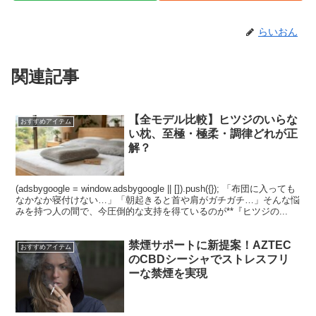
らいおん
関連記事
【全モデル比較】ヒツジのいらな
おすすめアイテム
い枕、至極・極柔・調律どれが正
解？
(adsbygoogle = window.adsbygoogle || []).push({}); 「布団に入っても
なかなか寝付けない…」「朝起きると首や肩がガチガチ…」そんな悩
みを持つ人の間で、今圧倒的な支持を得ているのが**『ヒツジの...
禁煙サポートに新提案！AZTEC
おすすめアイテム
のCBDシーシャでストレスフリ
ーな禁煙を実現