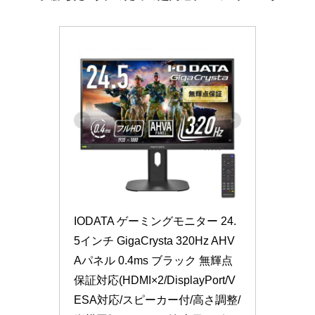
tt
er
IODATA ゲーミングモニター 24.
5インチ GigaCrysta 320Hz AHV
Aパネル 0.4ms ブラック 無輝点
保証対応(HDMI×2/DisplayPort/V
ESA対応/スピーカー付/高さ調整/