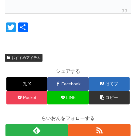
T
共
wi
有
tt
er
おすすめアイテム
シェアする
X
Facebook
はてブ
Pocket
LINE
コピー
らいおんをフォローする