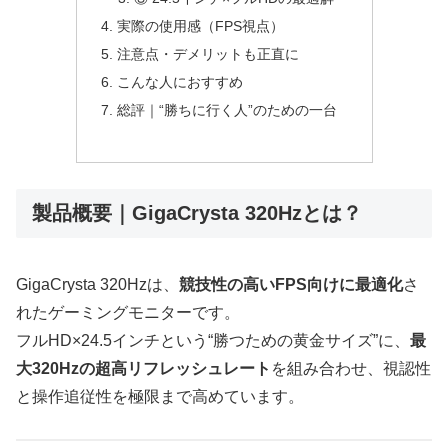
実際の使用感（FPS視点）
注意点・デメリットも正直に
こんな人におすすめ
総評｜“勝ちに行く人”のための一台
製品概要｜GigaCrysta 320Hzとは？
GigaCrysta 320Hzは、
競技性の高いFPS向けに最適化
さ
れたゲーミングモニターです。
フルHD×24.5インチという“勝つための黄金サイズ”に、
最
大320Hzの超高リフレッシュレート
を組み合わせ、視認性
と操作追従性を極限まで高めています。