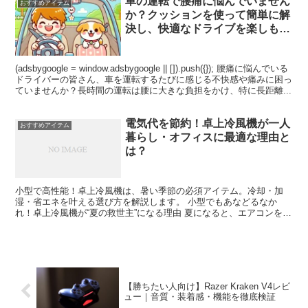
車の運転で腰痛に悩んでいません
おすすめアイテム
か？クッションを使って簡単に解
決し、快適なドライブを楽しも
う！
(adsbygoogle = window.adsbygoogle || []).push({}); 腰痛に悩んでいる
ドライバーの皆さん、車を運転するたびに感じる不快感や痛みに困っ
ていませんか？長時間の運転は腰に大きな負担をかけ、特に長距離...
電気代を節約！卓上冷風機が一人
おすすめアイテム
暮らし・オフィスに最適な理由と
は？
小型で高性能！卓上冷風機は、暑い季節の必須アイテム。冷却・加
湿・省エネを叶える選び方を解説します。 小型でもあなどるなか
れ！卓上冷風機が“夏の救世主”になる理由 夏になると、エアコンをフ
ル稼働させて電気代にヒヤッ…。でも、ちょっとした作業や...
【勝ちたい人向け】Razer Kraken V4レビ
ュー｜音質・装着感・機能を徹底検証