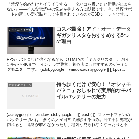
「禁煙を始めたけどイライラする」「タバコを吸いたい衝動が止まら
ない」――そんな禁煙中の悩みを抱える方に朗報です。今、禁煙サポ
ートの新しい選択肢として注目されているのがCBDシーシャです。
特に高品質で使いやすいと評判のAZTECのCBDシーシ...
コスパ最強！アイ・オー・データ
おすすめアイテム
ギガクリスタをおすすめする5つ
の理由
FPS・バトロワに強くなるならI-O DATAの「ギガクリスタ」。24イ
ンチから4Kまでラインナップ豊富。初心者にもおすすめのゲーミン
グモニターです。 (adsbygoogle = window.adsbygoogle || []).pus...
持ち歩くだけで安心！「オシャモ
おすすめアイテム
バミニ」おしゃれで実用的なモバ
イルバッテリーの魅力
(adsbygoogle = window.adsbygoogle || []).push({}); スマートフォンの
バッテリー切れは、多くの人が日常で経験する悩み。外出中に充電が
切れると、連絡が取れなかったり、地図が見られなくなったりと不...