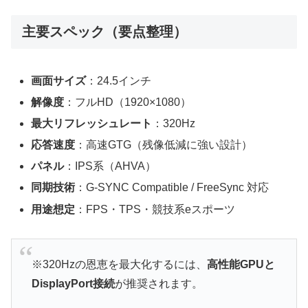
主要スペック（要点整理）
画面サイズ
：24.5インチ
解像度
：フルHD（1920×1080）
最大リフレッシュレート
：320Hz
応答速度
：高速GTG（残像低減に強い設計）
パネル
：IPS系（AHVA）
同期技術
：G-SYNC Compatible / FreeSync 対応
用途想定
：FPS・TPS・競技系eスポーツ
※320Hzの恩恵を最大化するには、
高性能GPUと
DisplayPort接続
が推奨されます。