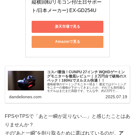
縦横回転/リモコン付/土日サポー
ト/日本メーカー) EX-GD254U
楽天市場で見る
Amazonで見る
コスパ最強！CUNPU 27インチ WQHDゲーミン
グモニターを徹底レビュー｜２万円台で破格のス
ペック！180Hzでヌルヌル快適！！
価格破壊のゲーミングモニター現る！ 最近ではゲーミング
モニターの価格が下がってきましたが、それでも高性能な
モデルはまだまだ高額です。そんな中、約2万円で
「WQHD」「180Hz」「1ms応答」「HDR10」などの高ス
dandeliones.com
2025.07.19
ペックを備えたモニターが...
FPSやTPSで「あと一瞬が足りない…」と感じたことはあ
りませんか？
その“あと一瞬”を削り取るために選ばれているのが、
ア