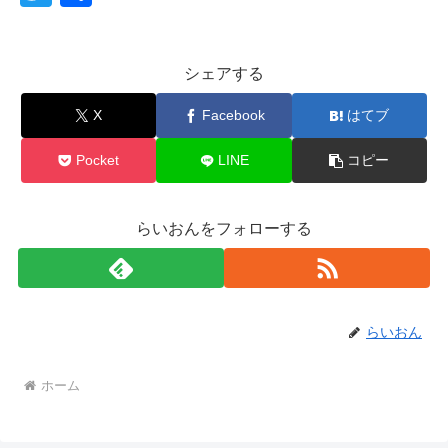
wi
有
tt
シェアする
er
X
Facebook
はてブ
Pocket
LINE
コピー
らいおんをフォローする
らいおん
ホーム