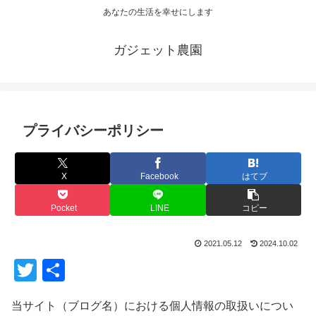
あなたの生活を幸せにします
ガジェット農園
プライバシーポリシー
X
Facebook
はてブ
Pocket
LINE
コピー
2021.05.12
2024.10.02
T
共
wi
有
当サイト（ブログ名）における個人情報の取扱いについ
tt